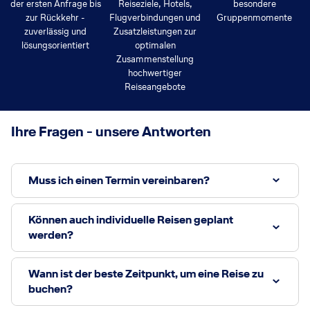
der ersten Anfrage bis
Reiseziele, Hotels,
besondere
zur Rückkehr -
Flugverbindungen und
Gruppenmomente
zuverlässig und
Zusatzleistungen zur
lösungsorientiert
optimalen
Zusammenstellung
hochwertiger
Reiseangebote
Ihre Fragen - unsere Antworten
Muss ich einen Termin vereinbaren?
Können auch individuelle Reisen geplant
werden?
Wann ist der beste Zeitpunkt, um eine Reise zu
buchen?