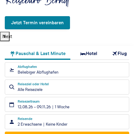
Reisebüro Berndt
Jetzt Termin vereinbaren
Next
Pauschal & Last Minute
Hotel
Flug
Abflughafen
Beliebiger Abflughafen
Reiseziel oder Hotel
Alle Reiseziele
Reisezeitraum
12.08.26
–
09.11.26
1 Woche
Reisende
2 Erwachsene
Keine Kinder