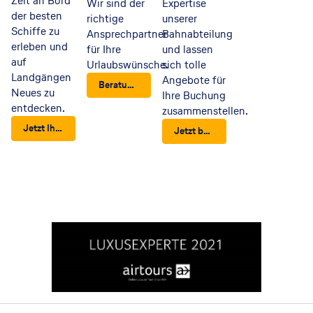
Zeit an Bord
Wir sind der
Expertise
der besten
richtige
unserer
Schiffe zu
Ansprechpartner
Bahnabteilung
erleben und
für Ihre
und lassen
auf
Urlaubswünsche.
sich tolle
Landgängen
Angebote für
Beratungstermin vereinbaren
Neues zu
Ihre Buchung
entdecken.
zusammenstellen.
Jetzt Ihre nächste Kreuzfahrt finden
Jetzt beraten lassen