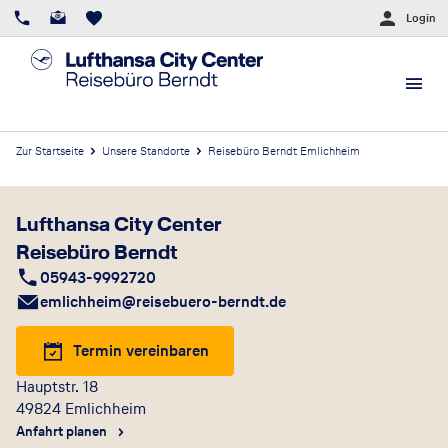
Login
Zur Startseite
Unsere Standorte
Reisebüro Berndt Emlichheim
Lufthansa City Center
Reisebüro Berndt
05943-9992720
emlichheim@reisebuero-berndt.de
Termin vereinbaren
Hauptstr. 18
49824
Emlichheim
Anfahrt planen