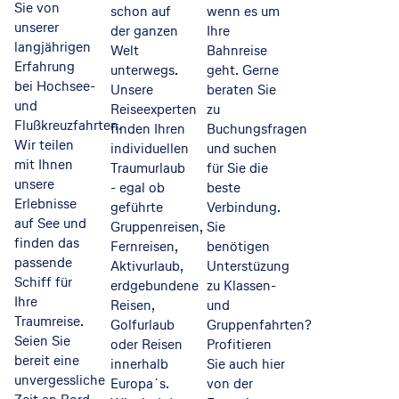
Sie von
schon auf
wenn es um
unserer
der ganzen
Ihre
langjährigen
Welt
Bahnreise
Erfahrung
unterwegs.
geht. Gerne
bei Hochsee-
Unsere
beraten Sie
und
Reiseexperten
zu
Flußkreuzfahrten.
finden Ihren
Buchungsfragen
Wir teilen
individuellen
und suchen
mit Ihnen
Traumurlaub
für Sie die
unsere
- egal ob
beste
Erlebnisse
geführte
Verbindung.
auf See und
Gruppenreisen,
Sie
finden das
Fernreisen,
benötigen
passende
Aktivurlaub,
Unterstüzung
Schiff für
erdgebundene
zu Klassen-
Ihre
Reisen,
und
Traumreise.
Golfurlaub
Gruppenfahrten?
Seien Sie
oder Reisen
Profitieren
bereit eine
innerhalb
Sie auch hier
unvergessliche
Europa´s.
von der