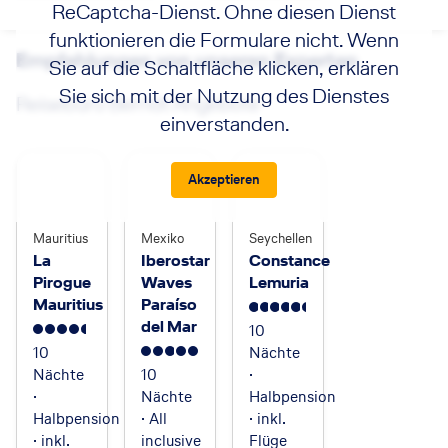
ReCaptcha-Dienst. Ohne diesen Dienst
funktionieren die Formulare nicht. Wenn
Empfehlungen von unseren Experten
Sie auf die Schaltfläche klicken, erklären
Sie sich mit der Nutzung des Dienstes
Reisebüro Berndt Angebote
einverstanden.
Akzeptieren
Mauritius
Mexiko
Seychellen
La
Iberostar
Constance
Pirogue
Waves
Lemuria
Mauritius
Paraíso
5.5
del Mar
10
4.5
10
Nächte
5
Nächte
10
·
·
Nächte
Halbpension
Halbpension
· All
· inkl.
· inkl.
inclusive
Flüge