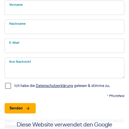
Vorname
Nachname
E-Mail
Ihre Nachricht
Ich habe die
Datenschutzerklärung
gelesen & stimme zu.
* Pflichtfeld
Senden
Diese Webseite wird durch Google reCAPTCHA geschützt. Bitte beachten Sie die
Diese Website verwendet den Google
Datenschutzbestimmungen
sowie die
Nutzungsbedingungen
von Google.