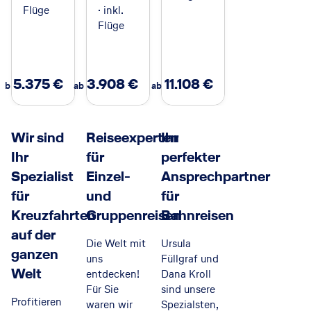
Flüge
· inkl.
Flüge
5.375
€
3.908
€
11.108
€
ab
ab
ab
Wir sind
Reiseexperten
Ihr
Ihr
für
perfekter
Spezialist
Einzel-
Ansprechpartner
für
und
für
Kreuzfahrten
Gruppenreisen
Bahnreisen
auf der
Die Welt mit
Ursula
ganzen
uns
Füllgraf und
Welt
entdecken!
Dana Kroll
Für Sie
sind unsere
Profitieren
waren wir
Spezialsten,