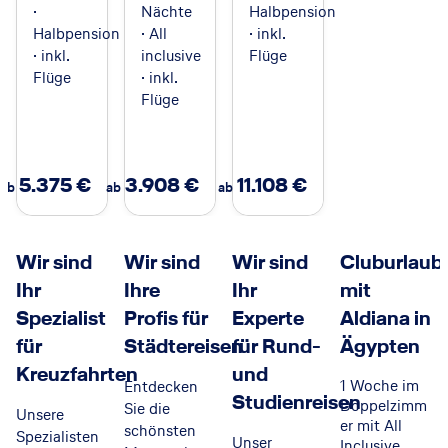
darauf, Ihre
·
Nächte
Halbpension
Reiseträume
Halbpension
· All
· inkl.
gemeinsam mit
· inkl.
inclusive
Flüge
Ihnen
Flüge
· inkl.
Wirklichkeit
Flüge
werden zu
lassen!
5.375
€
3.908
€
11.108
€
ab
ab
ab
Wir sind
Wir sind
Wir sind
Cluburlaub
Ihr
Ihre
Ihr
mit
Spezialist
Profis für
Experte
Aldiana in
für
Städtereisen
für Rund-
Ägypten
Kreuzfahrten
und
1 Woche im
Entdecken
Studienreisen
Doppelzimm
Sie die
Unsere
er mit All
schönsten
Spezialisten
Unser
Inclusive,