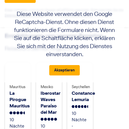
viele
klassische
unvergessliche
Urlaubsziele
Diese Webseite wird durch Google reCAPTCHA geschützt. Bitte beachten Sie die
Diese Website verwendet den Google
Eindrücke
Datenschutzbestimmungen
sowie die
Nutzungsbedingungen
von Google.
liegen mir am
sammeln.
ReCaptcha-Dienst. Ohne diesen Dienst
Herzen. Die
Ich freue mich auf
griechischen
funktionieren die Formulare nicht. Wenn
Ihre Anfrage und
Inseln, die
Empfehlungen von unseren Experten
Sie auf die Schaltfläche klicken, erklären
unterstütze Sie
Kanaren oder die
gerne bei der
Sie sich mit der Nutzung des Dienstes
Türkei bieten
Reisebüro Berndt Angebote
individuellen
immer wieder
einverstanden.
Planung Ihrer
besondere
Traumreise.
Erlebnisse. Die
Insel Mallorca
Akzeptieren
zählt zu meinen
absoluten
Lieblingszielen,
Mauritius
Mexiko
Seychellen
da ich sie schon
La
Iberostar
Constance
mehrfach
Pirogue
Waves
Lemuria
besucht habe
Mauritius
Paraíso
und jederzeit
5.5
del Mar
10
wieder wählen
4.5
10
Nächte
würde.
5
Ich freue mich
Nächte
10
·