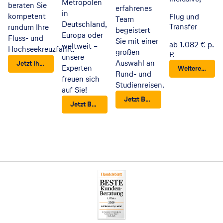
Metropolen
beraten Sie
erfahrenes
in
kompetent
Flug und
Team
Deutschland,
Transfer
rundum Ihre
begeistert
Europa oder
Fluss- und
Sie mit einer
ab 1.082 € p.
weltweit –
Hochseekreuzfahrt.
großen
P.
unsere
Auswahl an
Jetzt Ihre nächste Kreuzfahrt finden
Experten
Weitere Infos und Buchung im Reisebüro
Rund- und
freuen sich
Studienreisen.
auf Sie!
Jetzt Beratungstermin vereinbaren
Jetzt Beratungstermin vereinbaren