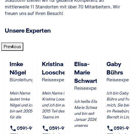
Stadtlohn stehen wir für geballte Kompetenz an
mittlerweile 11 Standorten mit über 70 Mitarbeitern. Wir
freuen uns auf Ihren Besuch!
Unsere Experten
Previous
Imke
Kristina
Elisa-
Gaby
Nögel
Looschen
Marie
Bührs
Büroleitung
Reiseexpertin
Schwarte
Reiseexperti
Reiseexpertin
Mein Name
Mein Name ist
Ich bin Gaby
lautet Imke
Kristina Looschen
Bührs und freu
Ich heiße Elisa-
Nögel und ich
und ich bin seit
mich, Sie bei u
Marie Schwarte
bin seit 2005
2015 Teil des
im Reisebüro
und bin seit
für die
Teams im
Berndt in Linge
Januar 2024 Teil
Reisebüro
Reisebüro Berndt
begrüßen zu
unseres
0591-9169715
0591-9169721
0591-916
Berndt GmbH
in Lingen.
dürfen.
Reisebüros.