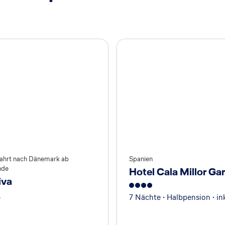
fahrt nach Dänemark ab
Spanien
nde
Hotel Cala Millor Ga
iva
4
7 Nächte · Halbpension · ink
e