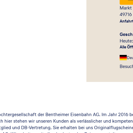
Markt
49716
Anfahr
Gesch
Heute:
Alle Öf
De
Besuch
Tochtergesellschaft der Bentheimer Eisenbahn AG. Im Jahr 2016 
hier stehen wir unseren Kunden als verlässlicher und kompetent
itglied und DB-Vertretung. Sie erhalten bei uns Originalflugschein