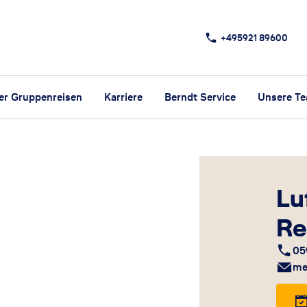
+495921 89600
er Gruppenreisen
Karriere
Berndt Service
Unsere T
Lu
Re
05
me