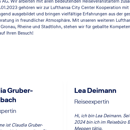
 AG. Wir arbeiten mit allen bedeutenden Reiseveranstaltern zus
.01.2023 gehören wir zur Lufthansa City Center Kooperation mit 
ragend ausgebildet und bringen vielfältige Erfahrungen aus der 
ratung in freundlicher Atmosphäre. Mit unseren weiteren Lufthan
ronau, Rheine und Stadtlohn, stehen wir für geballte Kompetenz
auf Ihren Besuch!
ia Gruber-
Lea Deimann
nbach
Reiseexpertin
xpertin
Hi, ich bin Lea Deimann. Se
2024 bin ich im Reisebüro 
e ist Claudia Gruber-
Meppen tätig.