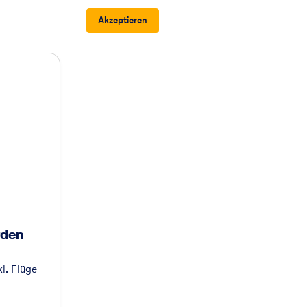
Akzeptieren
rden
l. Flüge