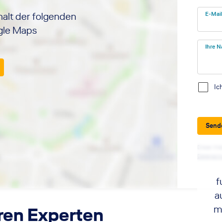
halt der folgenden
E-Mai
ogle Maps
Ihre N
Ic
Send
Diese Web
Datensch
f
a
m
ren Experten