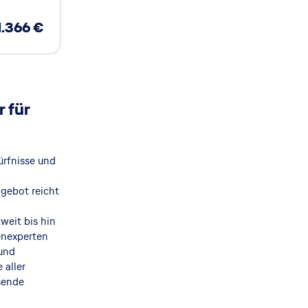
1.366
€
 für
rfnisse und
gebot reicht
weit bis hin
ienexperten
und
 aller
sende