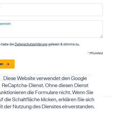
l
achricht
h habe die
Datenschutzerklärung
gelesen & stimme zu.
* Pflichtfeld
en
seite wird durch Google reCAPTCHA geschützt. Bitte beachten Sie die
Diese Website verwendet den Google
utzbestimmungen
sowie die
Nutzungsbedingungen
von Google.
ReCaptcha-Dienst. Ohne diesen Dienst
unktionieren die Formulare nicht. Wenn Sie
uf die Schaltfläche klicken, erklären Sie sich
it der Nutzung des Dienstes einverstanden.