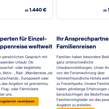
1.440
€
ab
ab
perten für Einzel-
Ihr Ansprechpartner
ppenreise weltweit
Familienreisen
m persönlichen Gespräch mit
Familien haben besondere Bedü
assenden Urlaub: Ob
ganz unterschiedliche
Pauschal- oder begleitete
Urlaubsvorstellungen. Unser An
, Aktiv- , Rad- ,Wanderreise ,ob
von der Ferienwohnung über
utschlands , Europaweit oder
familienfreundliche Hotels welt
 …das Angebot ist grenzenlos.
zu Freizeitparks. Unsere Famil
 Flug- oder Fährtickets
haben jahrelange Erfahrungen 
bei uns.
berücksichtigen die Bedürfnisse
Familienmitglieder um das pas
ungstermin vereinbaren
Angebot zu erstellen.